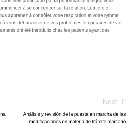
 vous êtes préoccupé par la performance lorsque vous
 commencer à se concentrer sur la relation. Lumière et
ous apprenez à contrôler votre respiration et votre rythme
er à vous débarrasser de vos problèmes temporaires de vie.
aments ont été introduits chez les patients ayant des
Next
Next
Post
rna
Análisis y revisión de la puesta en marcha de las
modificaciones en materia de trámite marcario