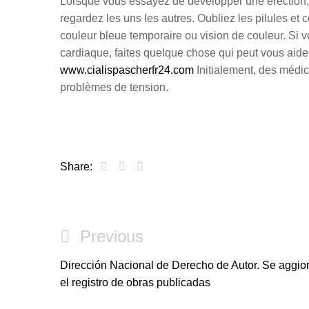
Lorsque vous essayez de développer une érection,
regardez les uns les autres. Oubliez les pilules et
couleur bleue temporaire ou vision de couleur. Si v
cardiaque, faites quelque chose qui peut vous aid
www.cialispascherfr24.com
Initialement, des médic
problèmes de tension.
Share:
Post
Previous
Previous
navigation
Post
Dirección Nacional de Derecho de Autor. Se aggio
el registro de obras publicadas