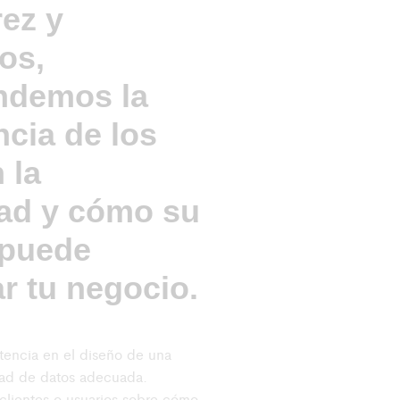
rez y
os,
ndemos la
cia de los
 la
dad y cómo su
 puede
r tu negocio.
tencia en el diseño de una
idad de datos adecuada.
clientes o usuarios sobre cómo