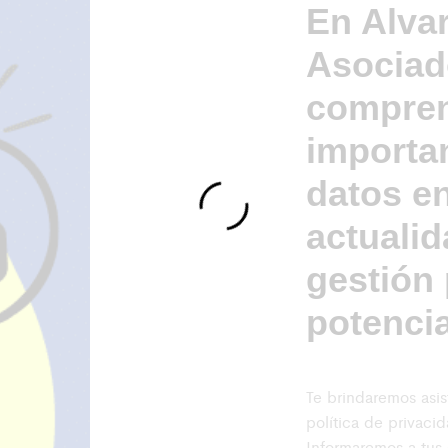
En Alva
Asociad
compre
importan
datos en
actuali
gestión
potencia
Te brindaremos asis
política de privac
Informaremos a tus 