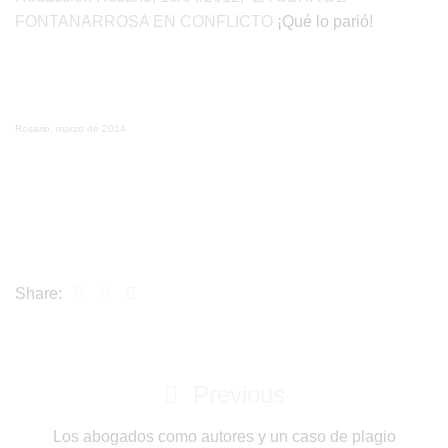
FONTANARROSA EN CONFLICTO
¡Qué lo parió!
Rosario, marzo de 2014
Share:
Post
Previous
Previous
navigation
Post
Los abogados como autores y un caso de plagio