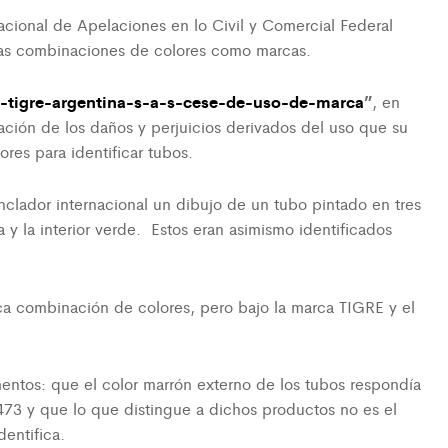
acional de Apelaciones en lo Civil y Comercial Federal
e las combinaciones de colores como marcas.
-c-tigre-argentina-s-a-s-cese-de-uso-de-marca
”
, en
aración de los daños y perjuicios derivados del uso que su
res para identificar tubos.
enclador internacional un dibujo de un tubo pintado en tres
a y la interior verde. Estos eran asimismo identificados
a combinación de colores, pero bajo la marca TIGRE y el
ntos: que el color marrón externo de los tubos respondía
73 y que lo que distingue a dichos productos no es el
dentifica.