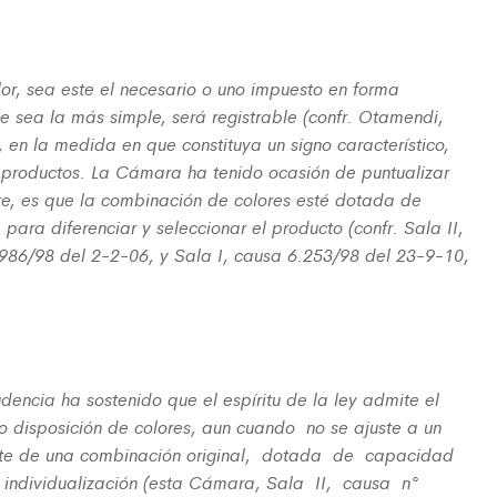
olor, sea este el necesario o uno impuesto en forma
 sea la más simple, será registrable (confr. Otamendi,
2), en la medida en que constituya un signo característico,
los productos. La Cámara ha tenido ocasión de puntualizar
te, es que la combinación de colores esté dotada de
a para diferenciar y seleccionar el producto (confr. Sala II,
986/98 del 2-2-06, y Sala I, causa 6.253/98 del 23-9-10,
udencia ha sostenido que el espíritu de la ley admite el
 disposición de colores, aun cuando no se ajuste a un
trate de una combinación original, dotada de capacidad
e individualización (esta Cámara, Sala II, causa n°