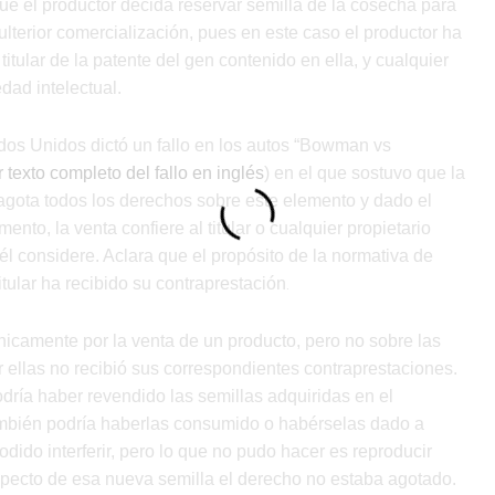
ue el productor decida reservar semilla de la cosecha para
terior comercialización, pues en este caso el productor ha
 titular de la patente del gen contenido en ella, y cualquier
dad intelectual.
dos Unidos dictó un fallo en los autos “Bowman vs
 texto completo del fallo en inglés
) en el que sostuvo que la
 agota todos los derechos sobre este elemento y dado el
nto, la venta confiere al titular o cualquier propietario
él considere. Aclara que el propósito de la normativa de
titular ha recibido su contraprestación
.
 únicamente por la venta de un producto, pero no sobre las
 ellas no recibió sus correspondientes contraprestaciones.
dría haber revendido las semillas adquiridas en el
también podría haberlas consumido o habérselas dado a
ido interferir, pero lo que no pudo hacer es reproducir
ecto de esa nueva semilla el derecho no estaba agotado.