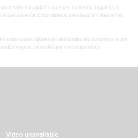
arantizara inmunidad a quienes, habiendo adquirido la
n sucesivamente dicho material patentado sin abonar las
s en estos casos, deben ser analizados en consonancia con
variedad vegetal, tema del que nos ocuparemos