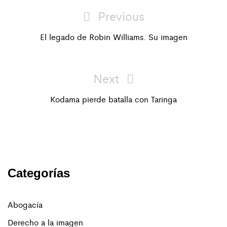
Post
Previous
Previous
navigation
Post
El legado de Robin Williams. Su imagen
Next
Next
Post
Kodama pierde batalla con Taringa
Categorías
Abogacía
Derecho a la imagen