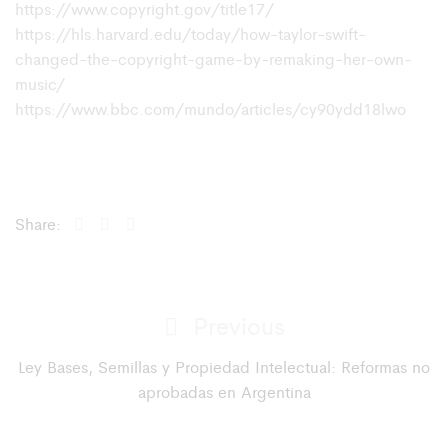
https://www.copyright.gov/title17/
https://hls.harvard.edu/today/how-taylor-swift-
changed-the-copyright-game-by-remaking-her-own-
music/
https://www.bbc.com/mundo/articles/cy90ydd18lwo
Share:
Post
Previous
Previous
navigation
Post
Ley Bases, Semillas y Propiedad Intelectual: Reformas no
aprobadas en Argentina