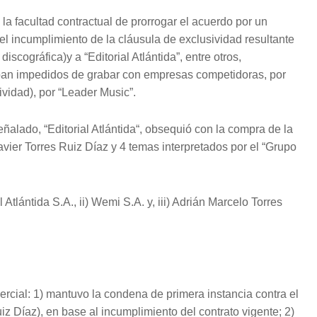
la facultad contractual de prorrogar el acuerdo por un
el incumplimiento de la cláusula de exclusividad resultante
iscográfica)y a “Editorial Atlántida”, entre otros,
raban impedidos de grabar con empresas competidoras, por
vidad), por “Leader Music”.
eñalado, “Editorial Atlántida“, obsequió con la compra de la
vier Torres Ruiz Díaz y 4 temas interpretados por el “Grupo
tlántida S.A., ii) Wemi S.A. y, iii) Adrián Marcelo Torres
cial: 1) mantuvo la condena de primera instancia contra el
z Díaz), en base al incumplimiento del contrato vigente; 2)