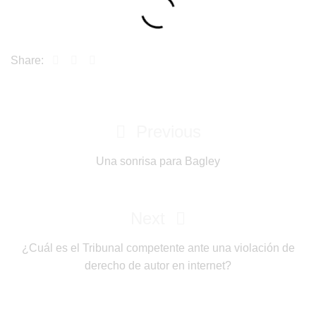
Share:
Post
Previous
Previous
navigation
Post
Una sonrisa para Bagley
Next
Next
Post
¿Cuál es el Tribunal competente ante una violación de
derecho de autor en internet?